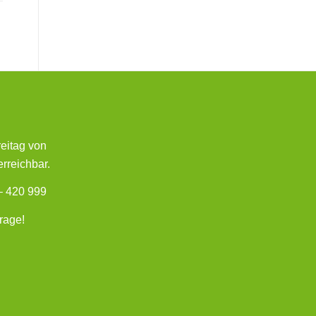
reitag von
erreichbar.
– 420 999
frage!